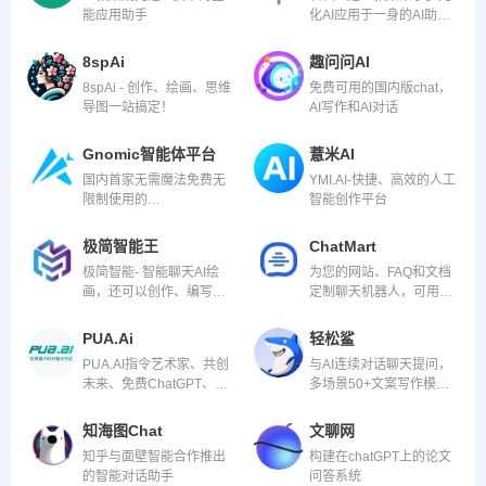
能应用助手
化AI应用于一身的AI助
手，可以助您创意无限、
创作高效，提供多样素材
8spAi
趣问问AI
与建议。一个可以为您提
8spAi - 创作、绘画、思维
免费可用的国内版chat，
供智能创作和绘画功能的
导图一站搞定！
AI写作和AI对话
全新工具
Gnomic智能体平台
薏米AI
国内首家无需魔法免费无
YMI.AI-快捷、高效的人工
限制使用的
智能创作平台
ChatGPT4.0，网站内设
置了大量智能体供大家免
极简智能王
ChatMart
费使用，还有五款语言大
极简智能- 智能聊天AI绘
为您的网站、FAQ和文档
模型供大家免费使用~
画，还可以创作、编写、
定制聊天机器人，可用于
翻译、写代码等多种功
文档总结/对话、客服、导
能，满足用户生活和工作
购销售
PUA.Ai
轻松鲨
的多方面需求
PUA.AI指令艺术家、共创
与AI连续对话聊天提问，
未来、免费ChatGPT、畅
多场景50+文案写作模
聊GPT。AI中文智能对
板，AI智能生成思维导图
话，爆火ChatAi对话机器
知海图Chat
文聊网
人，GPT模型自然语言处
知乎与面壁智能合作推出
构建在chatGPT上的论文
理工具
的智能对话助手
问答系统