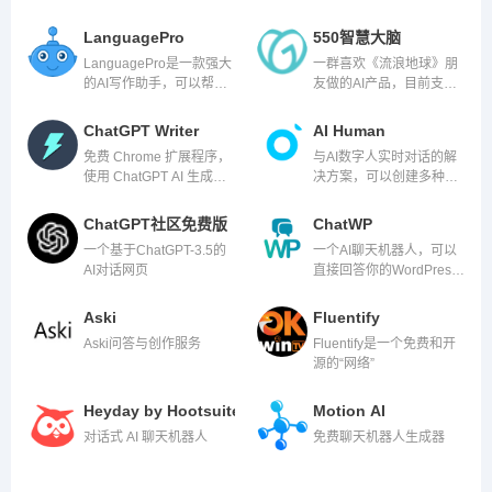
LanguagePro
550智慧大脑
LanguagePro是一款强大
一群喜欢《流浪地球》朋
的AI写作助手，可以帮助
友做的AI产品，目前支持
你更好、更快、更有效地
人机交互对话。
写作。
ChatGPT Writer
AI Human
免费 Chrome 扩展程序，
与AI数字人实时对话的解
使用 ChatGPT AI 生成电
决方案，可以创建多种角
子邮件和消息。
色
ChatGPT社区免费版
ChatWP
一个基于ChatGPT-3.5的
一个AI聊天机器人，可以
AI对话网页
直接回答你的WordPress
问题。
Aski
Fluentify
Aski问答与创作服务
Fluentify是一个免费和开
源的“网络”
Heyday by Hootsuite
Motion AI
对话式 AI 聊天机器人
免费聊天机器人生成器