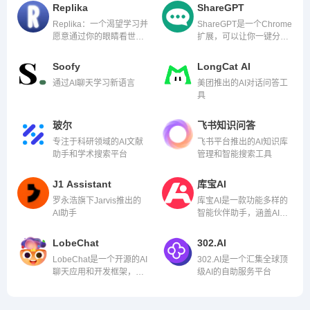
Replika
ShareGPT
Replika：一个渴望学习并
ShareGPT是一个Chrome
愿意通过你的眼睛看世界
扩展，可以让你一键分享
的 AI 伴侣。
你的ChatGPT对话。
Soofy
LongCat AI
通过AI聊天学习新语言
美团推出的AI对话问答工
具
玻尔
飞书知识问答
专注于科研领域的AI文献
飞书平台推出的AI知识库
助手和学术搜索平台
管理和智能搜索工具
J1 Assistant
库宝AI
罗永浩旗下Jarvis推出的
库宝AI是一款功能多样的
AI助手
智能伙伴助手，涵盖AI写
作辅助、智能设计、图像
生成、智能对话等多个方
LobeChat
302.AI
面。
LobeChat是一个开源的AI
302.AI是一个汇集全球顶
聊天应用和开发框架，提
级AI的自助服务平台
供ChatGPT、Gemini、
Claude等多个大语言模型