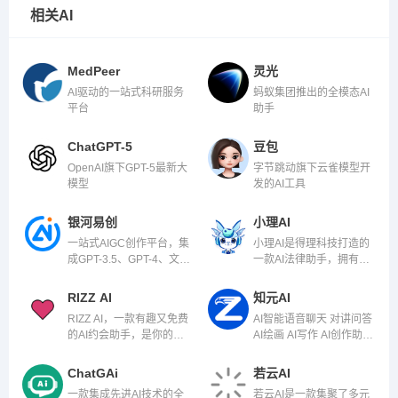
相关AI
MedPeer
灵光
AI驱动的一站式科研服务
蚂蚁集团推出的全模态AI
平台
助手
ChatGPT-5
豆包
OpenAI旗下GPT-5最新大
字节跳动旗下云雀模型开
模型
发的AI工具
银河易创
小理AI
一站式AIGC创作平台，集
小理AI是得理科技打造的
成GPT-3.5、GPT-4、文心
一款AI法律助手，拥有法
一言等对话模型、
律领域的知识和自然语言
Midjourney、DallE等绘
理解能力。
RIZZ AI
知元AI
画工具、AI音乐、AI视频
RIZZ AI，一款有趣又免费
AI智能语音聊天 对讲问答
和AI PPT等功能！
的AI约会助手，是你的约
AI绘画 AI写作 AI创作助手
会好助手。
工具
ChatGAi
若云AI
一款集成先进AI技术的全
若云AI是一款集聚了多元