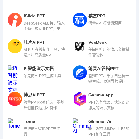
iSlide PPT
稿定PPT
DeepSeek AI加持，输入
海量PPT模版资源库
主题生成专业PPT，支持
Word/PDF等45种文档导
入，职场汇报、教学提案
咔片AIPPT
VoxDeck
轻松搞定
AI PPT在线制作工具，快
美间AI推出的演示文稿制
速产出高质量PPT！
作智能体
Pi智能演示文档
笔灵AI答辩PPT
领先的AI PPT生成工具
答辩PPT、千字自述稿一
键生成，预测导师提问，
答辩一次过！
博思AIPPT
Gamma.app
海量PPT模板任选，零基
PPT的替代品，快速创建
础也能快速用AI制作
漂亮的演示文稿
PPT。
Tome
Glimmer Ai
先进的AI智能PPT制作工
基于GPT-3和DALL·E2的
具
PPT制作工具