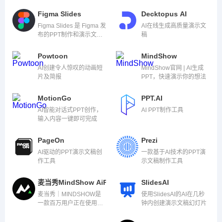
Figma Slides
Decktopus AI
Figma Slides 是 Figma 发
AI在线生成高质量演示文
布的PPT制作和演示文稿
稿
生成工具，可以帮助创
建、设计、定制和分享演
Powtoon
MindShow
示文稿
AI创建令人惊叹的动画短
MindShow官网 | AI生成
片及简报
PPT，快速演示你的想法
MotionGo
PPT.AI
AI智能对话式PPT创作，
AI PPT制作工具
输入内容一键即可完成
PageOn
Prezi
AI驱动的PPT演示文稿创
一款基于AI技术的PPT演
作工具
示文稿制作工具
麦当秀MindShow AiPPT
SlidesAI
麦当秀｜MINDSHOW是
使用SlidesAI的AI在几秒
一款百万用户正在使用的
钟内创建演示文稿幻灯片
三分钟生成一份PPT的AI
应用系统。它利用引领前