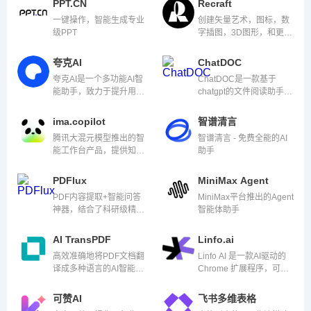
PPT.CN
Recraft
沿的人工智能技术，能够
一键操作，智能生成专业
创建矢量艺术，图标，数
自动完成演示内容的设
级PPT
字插图，3D图形，和更
计。
多。
夸克AI
ChatDOC
夸克AI是一个多功能AI智
ChatDOC是一款基于
能助手，致力于提升用户
chatgpt的文件阅读助手，
的学习、工作和生活效
可以快速从pdf中提取、定
率。
位和总结信息
ima.copilot
智谱清言
腾讯大混元模型推出的智
智谱清言 - 免费全能的AI
能工作台产品，提供知识
助手
库管理、AI问答、智能写
作等功能
PDFlux
MiniMax Agent
PDF内容提取+智能问答
MiniMax平台推出的Agent
神器，结合了科研级精准
智能体助手
的非结构化文档解析能
力，以及ChatGPT的智能
AI TransPDF
Linfo.ai
问答能力。
高效准确地将PDF文档翻
Linfo AI 是一款AI驱动的
译成多种语言的AI智能
Chrome 扩展程序，可以
PDF文档翻译工具
将网页文章、行业报告、
YouTube 视频和 PDF 文
可赞AI
飞书多维表格
档转换为结构化摘要。