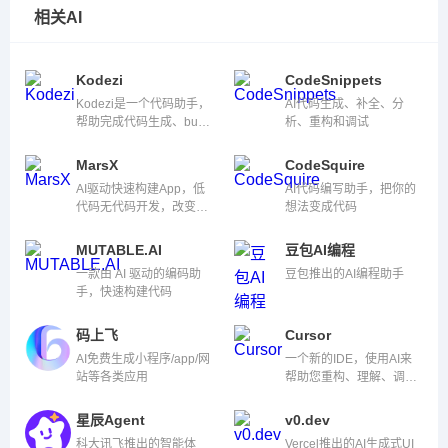
相关AI
Kodezi
CodeSnippets
Kodezi是一个代码助手，
AI代码生成、补全、分
帮助完成代码生成、bug
析、重构和调试
修复等。
MarsX
CodeSquire
AI驱动快速构建App，低
AI代码编写助手，把你的
代码无代码开发，改变软
想法变成代码
件开发的游戏规则
MUTABLE.AI
豆包AI编程
一款由 AI 驱动的编码助
豆包推出的AI编程助手
手，快速构建代码
码上飞
Cursor
AI免费生成小程序/app/网
一个新的IDE，使用AI来
站等各类应用
帮助您重构、理解、调试
和编写代码。
星辰Agent
v0.dev
科大讯飞推出的智能体
Vercel推出的AI生成式UI