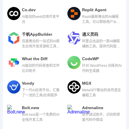
Co.dev
Replit Agent
AI驱动的web应用开发平
Replit最新推出的AI编程
台
工具，可以帮助用户从零
开始自动构建应用程序。
千帆AppBuilder
通义灵码
百度推出的一站式的AI原
阿里云出品的一款AI编程
生应用开发资源和工具平
辅助工具，提供代码智能
台，致力于实现人人都能
生成、研发智能问答能力
开发自己的AI原生应用。
What the Diff
CodeWP
AI驱动的代码审查和文件
针对 WordPress 训练的AI
比对助手
代码生成器
Vondy
MGX
下一代AI应用平台，汇集
MetaGPT推出的自然语言
了一流的工具/应用程序
编程工具
Bolt.new
Adrenaline
Bolt.new是一个免费的AI
软件调试助手，识别和修
全栈开发工具
复代码中错误