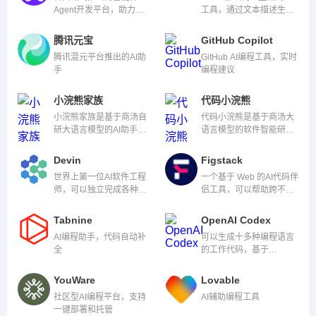
Agent开发平台，助力开
工具，通过文本描述生成
发者快速搭建生产级智能
UI组件代码
体
腾讯元宝
GitHub Copilot
腾讯混元平台推出的AI助
GitHub AI编程工具，实时
手
编程建议
小浣熊家族
代码小浣熊
小浣熊家族是基于商汤自
代码小浣熊是基于商汤大
研大语言模型的AI助手，
语言模型的软件智能研发
提供代码小浣熊AI助手、
助手，覆盖软件需求分
办公小浣熊AI助手两大功
析、架构设计、代码编
Devin
Figstack
能模块
写、软件测试等环节
世界上第一位AI软件工程
一个基于 Web 的AI代码伴
师，可以独立完成各种开
侣工具，可以帮助跨不同
发任务。
编程语言管理和解释代
码。
Tabnine
OpenAI Codex
AI编程助手，代码自动补
可以生成十多种编程语言
全
的工作代码，基于
OpenAI GPT-3 的自然语
言处理模型
YouWare
Lovable
社区型AI编程平台，支持
AI辅助编程工具
一键部署和托管