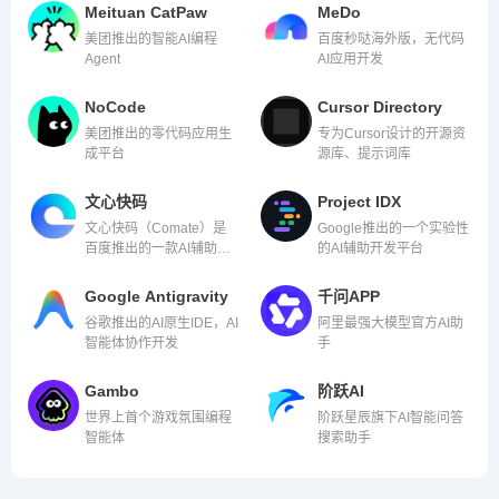
Meituan CatPaw
MeDo
美团推出的智能AI编程
百度秒哒海外版，无代码
Agent
AI应用开发
NoCode
Cursor Directory
美团推出的零代码应用生
专为Cursor设计的开源资
成平台
源库、提示词库
文心快码
Project IDX
文心快码（Comate）是
Google推出的一个实验性
百度推出的一款AI辅助编
的AI辅助开发平台
程工具
Google Antigravity
千问APP
谷歌推出的AI原生IDE，AI
阿里最强大模型官方AI助
智能体协作开发
手
Gambo
阶跃AI
世界上首个游戏氛围编程
阶跃星辰旗下AI智能问答
智能体
搜索助手